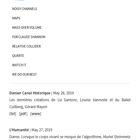
NOISY CHANNELS
MAPS
MASS OVER VOLUME
FOR CLAUDE SHANNON
RELATIVE COLLIDER
QUARTE
WATCH IT
WE DO OUR BEST
Danser Canal Historique
| May 26, 2019
Les dernières créations de Liz Santoro, Louise Vanneste et du Ballet
Cullberg, Gérard Mayen
[txt]
[pdf]
[www]
L'Humanité
| May 27, 2019
Danse. Lorsque le corps vivant se moque de l’algorithme, Muriel Steinmetz