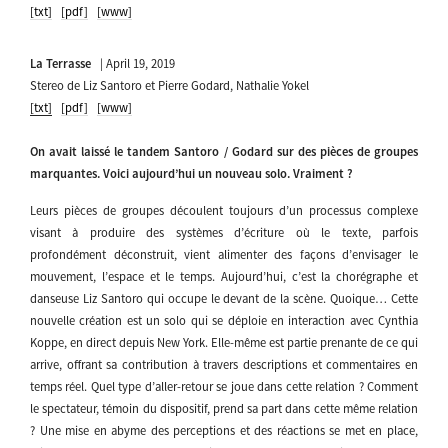
[txt]
[pdf]
[www]
La Terrasse
| April 19, 2019
Stereo de Liz Santoro et Pierre Godard, Nathalie Yokel
[txt]
[pdf]
[www]
On avait laissé le tandem Santoro / Godard sur des pièces de groupes
marquantes. Voici aujourd’hui un nouveau solo. Vraiment ?
Leurs pièces de groupes découlent toujours d’un processus complexe
visant à produire des systèmes d’écriture où le texte, parfois
profondément déconstruit, vient alimenter des façons d’envisager le
mouvement, l’espace et le temps. Aujourd’hui, c’est la chorégraphe et
danseuse Liz Santoro qui occupe le devant de la scène. Quoique… Cette
nouvelle création est un solo qui se déploie en interaction avec Cynthia
Koppe, en direct depuis New York. Elle-même est partie prenante de ce qui
arrive, offrant sa contribution à travers descriptions et commentaires en
temps réel. Quel type d’aller-retour se joue dans cette relation ? Comment
le spectateur, témoin du dispositif, prend sa part dans cette même relation
? Une mise en abyme des perceptions et des réactions se met en place,