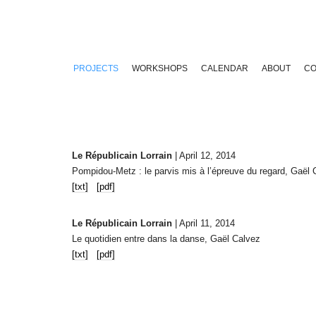
PROJECTS
WORKSHOPS
CALENDAR
ABOUT
CO
Le Républicain Lorrain
| April 12, 2014
Pompidou-Metz : le parvis mis à l’épreuve du regard, Gaël 
[txt]
[pdf]
Le Républicain Lorrain
| April 11, 2014
Le quotidien entre dans la danse, Gaël Calvez
[txt]
[pdf]