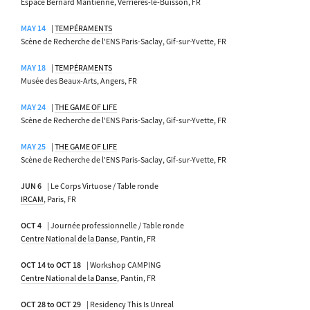
Espace Bernard Mantienne, Verrières-le-Buisson, FR
MAY 14
|
TEMPÉRAMENTS
Scène de Recherche de l'ENS Paris-Saclay, Gif-sur-Yvette, FR
MAY 18
|
TEMPÉRAMENTS
Musée des Beaux-Arts, Angers, FR
MAY 24
|
THE GAME OF LIFE
Scène de Recherche de l'ENS Paris-Saclay, Gif-sur-Yvette, FR
MAY 25
|
THE GAME OF LIFE
Scène de Recherche de l'ENS Paris-Saclay, Gif-sur-Yvette, FR
JUN 6
| Le Corps Virtuose / Table ronde
IRCAM
, Paris, FR
OCT 4
| Journée professionnelle / Table ronde
Centre National de la Danse
, Pantin, FR
OCT 14 to OCT 18
| Workshop CAMPING
Centre National de la Danse
, Pantin, FR
OCT 28 to OCT 29
| Residency This Is Unreal