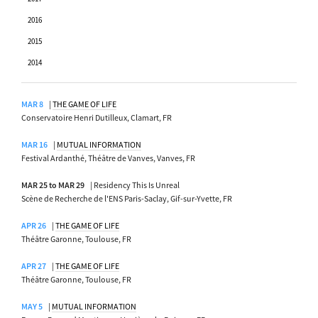
2016
2015
2014
MAR 8
|
THE GAME OF LIFE
Conservatoire Henri Dutilleux, Clamart, FR
MAR 16
|
MUTUAL INFORMATION
Festival Ardanthé, Théâtre de Vanves, Vanves, FR
MAR 25 to MAR 29
| Residency This Is Unreal
Scène de Recherche de l'ENS Paris-Saclay, Gif-sur-Yvette, FR
APR 26
|
THE GAME OF LIFE
Théâtre Garonne, Toulouse, FR
APR 27
|
THE GAME OF LIFE
Théâtre Garonne, Toulouse, FR
MAY 5
|
MUTUAL INFORMATION