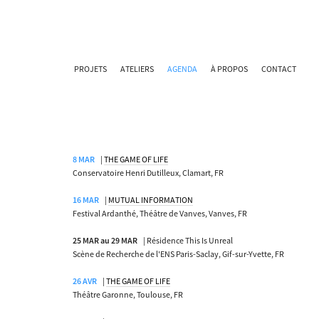
PROJETS
ATELIERS
AGENDA
À PROPOS
CONTACT
8 MAR
|
THE GAME OF LIFE
Conservatoire Henri Dutilleux, Clamart, FR
16 MAR
|
MUTUAL INFORMATION
Festival Ardanthé, Théâtre de Vanves, Vanves, FR
25 MAR au 29 MAR
| Résidence This Is Unreal
Scène de Recherche de l'ENS Paris-Saclay, Gif-sur-Yvette, FR
26 AVR
|
THE GAME OF LIFE
Théâtre Garonne, Toulouse, FR