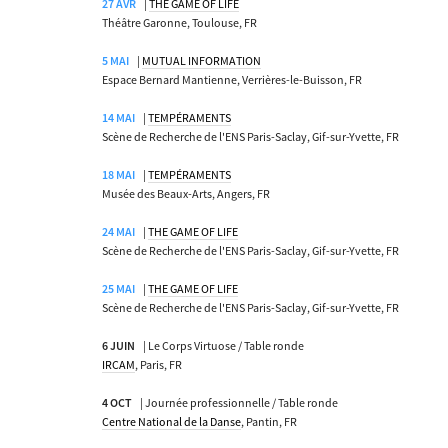
27 AVR
|
THE GAME OF LIFE
Théâtre Garonne, Toulouse, FR
5 MAI
|
MUTUAL INFORMATION
Espace Bernard Mantienne, Verrières-le-Buisson, FR
14 MAI
|
TEMPÉRAMENTS
Scène de Recherche de l'ENS Paris-Saclay, Gif-sur-Yvette, FR
18 MAI
|
TEMPÉRAMENTS
Musée des Beaux-Arts, Angers, FR
24 MAI
|
THE GAME OF LIFE
Scène de Recherche de l'ENS Paris-Saclay, Gif-sur-Yvette, FR
25 MAI
|
THE GAME OF LIFE
Scène de Recherche de l'ENS Paris-Saclay, Gif-sur-Yvette, FR
6 JUIN
| Le Corps Virtuose / Table ronde
IRCAM
, Paris, FR
4 OCT
| Journée professionnelle / Table ronde
Centre National de la Danse
, Pantin, FR