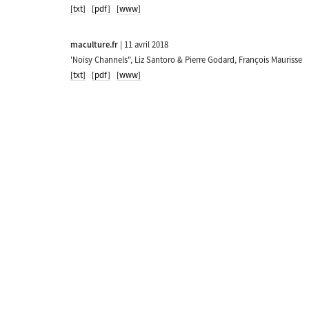
[txt]
[pdf]
[www]
maculture.fr
| 11 avril 2018
'Noisy Channels", Liz Santoro & Pierre Godard, François Maurisse
[txt]
[pdf]
[www]