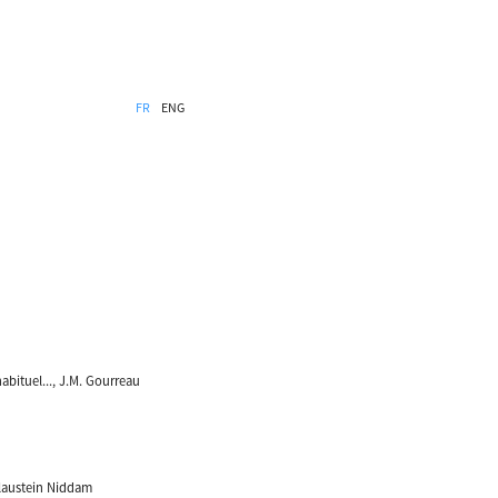
FR
ENG
abituel..., J.M. Gourreau
Blaustein Niddam