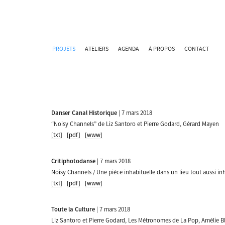
PROJETS
ATELIERS
AGENDA
À PROPOS
CONTACT
Danser Canal Historique
| 7 mars 2018
“Noisy Channels” de Liz Santoro et Pierre Godard, Gérard Mayen
[txt]
[pdf]
[www]
Critiphotodanse
| 7 mars 2018
Noisy Channels / Une pièce inhabituelle dans un lieu tout aussi inh
[txt]
[pdf]
[www]
Toute la Culture
| 7 mars 2018
Liz Santoro et Pierre Godard, Les Métronomes de La Pop, Amélie 