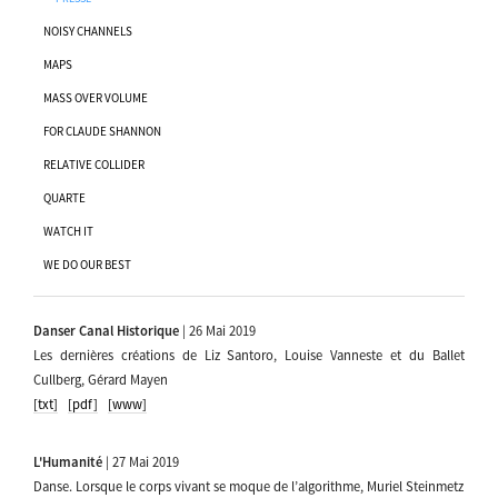
NOISY CHANNELS
MAPS
MASS OVER VOLUME
FOR CLAUDE SHANNON
RELATIVE COLLIDER
QUARTE
WATCH IT
WE DO OUR BEST
Danser Canal Historique
| 26 Mai 2019
Les dernières créations de Liz Santoro, Louise Vanneste et du Ballet
Cullberg, Gérard Mayen
[txt]
[pdf]
[www]
L'Humanité
| 27 Mai 2019
Danse. Lorsque le corps vivant se moque de l’algorithme, Muriel Steinmetz