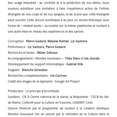
leur usage industriel : au contrôle et à la prédiction de nos désirs, nous
voulons substituer une invitation à faire l’expérience active de l’infinie
étrangeté de nos corps et de nos langues, et de la joie que cette étrangeté
peut susciter. Cette œuvre numérique a de plus un envers théorique sous
forme de « related works » accessible sur la même plateforme et invitant à
une autre mise en réseau des expériences et des savoirs.
Conception ·
Pierre Godard
,
Mélanie Rattier
,
Liz Santoro
Performance ·
Liz Santoro
,
Pierre Godard
Recherche et textes ·
Olivier Zeitoun
Accompagnement « Mondes nouveaux » ·
Théo Diers
et
Isis Jourda
Développement du support informatique ·
Gabriel Stik
Stagiaire ·
Blanche Giraudon
Recherches complémentaires ·
Iris Cartron
Crédit des images de la tapisserie · Google Art Project
Production · Le principe d’incertitude
Soutiens · CN D Centre national de la danse, la Briqueterie - CDCN du Val-
de-Marne, Collectif pour la Culture en Essonne, CNSMDP, Cndc
Oeuvre financée par le programme de soutien à la création artistique
Mondes nouveaux mis en oeuvre par le ministère de la Culture dans le