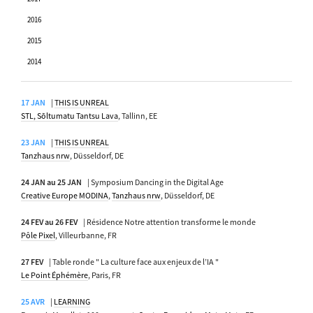
2016
2015
2014
17 JAN
|
THIS IS UNREAL
STL, Sõltumatu Tantsu Lava
, Tallinn, EE
23 JAN
|
THIS IS UNREAL
Tanzhaus nrw
, Düsseldorf, DE
24 JAN au 25 JAN
| Symposium Dancing in the Digital Age
Creative Europe MODINA
,
Tanzhaus nrw
, Düsseldorf, DE
24 FEV au 26 FEV
| Résidence Notre attention transforme le monde
Pôle Pixel
, Villeurbanne, FR
27 FEV
| Table ronde " La culture face aux enjeux de l’IA "
Le Point Éphémère
, Paris, FR
25 AVR
|
LEARNING