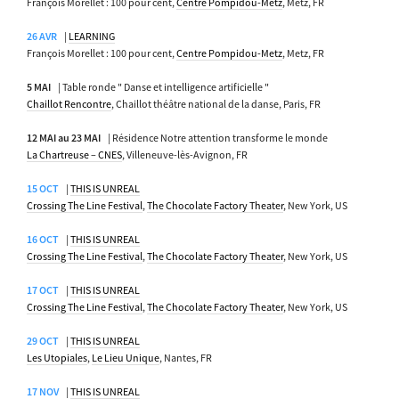
François Morellet : 100 pour cent,
Centre Pompidou-Metz
, Metz, FR
26 AVR
|
LEARNING
François Morellet : 100 pour cent,
Centre Pompidou-Metz
, Metz, FR
5 MAI
| Table ronde " Danse et intelligence artificielle "
Chaillot Rencontre
, Chaillot théâtre national de la danse, Paris, FR
12 MAI au 23 MAI
| Résidence Notre attention transforme le monde
La Chartreuse – CNES
, Villeneuve-lès-Avignon, FR
15 OCT
|
THIS IS UNREAL
Crossing The Line Festival
,
The Chocolate Factory Theater
, New York, US
16 OCT
|
THIS IS UNREAL
Crossing The Line Festival
,
The Chocolate Factory Theater
, New York, US
17 OCT
|
THIS IS UNREAL
Crossing The Line Festival
,
The Chocolate Factory Theater
, New York, US
29 OCT
|
THIS IS UNREAL
Les Utopiales
,
Le Lieu Unique
, Nantes, FR
17 NOV
|
THIS IS UNREAL