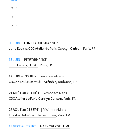
2016
2015
2014
08 JUIN
|
FOR CLAUDE SHANNON
June Events
,
CDC Atelier de Paris-Carolyn Carlson
, Paris, FR
15 JUIN
| PERFORMANCE
June Events
,
LE BAL
, Paris, FR
19 JUIN au 30 JUIN
| Résidence Maps
CDC de Toulouse/Midi-Pyrénées
, Toulouse, FR
21 AOÛT au 25 AOÛT
| Résidence Maps
CDC Atelier de Paris-Carolyn Carlson
, Paris, FR
28 AOÛT au 01 SEPT
| Résidence Maps
Théâtre de la Cité internationale
, Paris, FR
16 SEPT & 17 SEPT
|
MASS OVER VOLUME